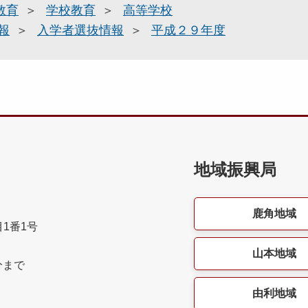
教育
学校教育
高等学校
報
入学者選抜情報
平成２９年度
地域振興局
鹿角地域
目1番1号
山本地域
分まで
由利地域