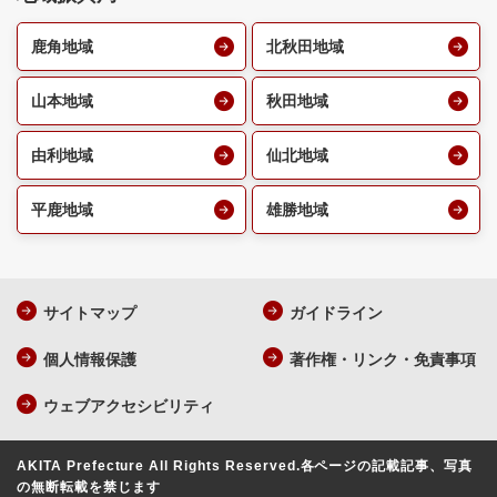
鹿角地域
北秋田地域
山本地域
秋田地域
由利地域
仙北地域
平鹿地域
雄勝地域
サイトマップ
ガイドライン
個人情報保護
著作権・リンク・免責事項
ウェブアクセシビリティ
AKITA Prefecture All Rights Reserved.
各ページの記載記事、写真
の無断転載を禁じます