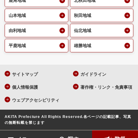
鹿角地域
北秋田地域
山本地域
秋田地域
由利地域
仙北地域
平鹿地域
雄勝地域
サイトマップ
ガイドライン
個人情報保護
著作権・リンク・免責事項
ウェブアクセシビリティ
AKITA Prefecture All Rights Reserved.
各ページの記載記事、写真
の無断転載を禁じます