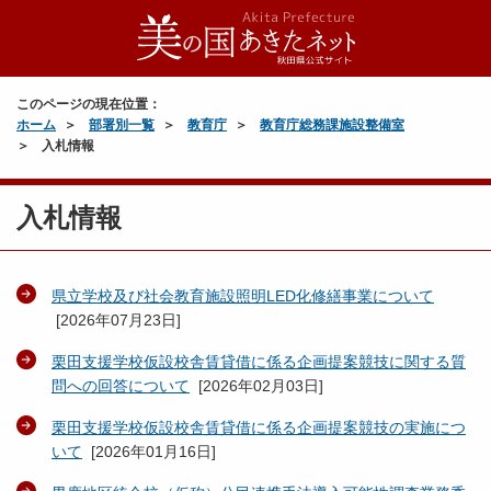
このページの現在位置：
ホーム
部署別一覧
教育庁
教育庁総務課施設整備室
入札情報
入札情報
県立学校及び社会教育施設照明LED化修繕事業について
[
2026年07月23日
]
栗田支援学校仮設校舎賃貸借に係る企画提案競技に関する質
問への回答について
[
2026年02月03日
]
栗田支援学校仮設校舎賃貸借に係る企画提案競技の実施につ
いて
[
2026年01月16日
]