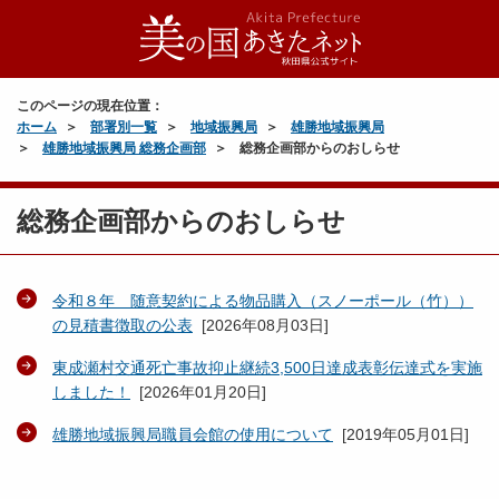
このページの現在位置：
ホーム
部署別一覧
地域振興局
雄勝地域振興局
雄勝地域振興局 総務企画部
総務企画部からのおしらせ
総務企画部からのおしらせ
令和８年 随意契約による物品購入（スノーポール（竹））
の見積書徴取の公表
[
2026年08月03日
]
東成瀬村交通死亡事故抑止継続3,500日達成表彰伝達式を実施
しました！
[
2026年01月20日
]
雄勝地域振興局職員会館の使用について
[
2019年05月01日
]