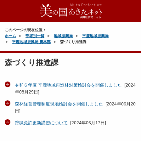
このページの現在位置：
ホーム
部署別一覧
地域振興局
平鹿地域振興局
平鹿地域振興局 農林部
森づくり推進課
森づくり推進課
令和６年度 平鹿地域再造林対策検討会を開催しました
[
2024
年08月29日
]
森林経営管理制度現地検討会を開催しました
[
2024年06月20
日
]
狩猟免許更新講習について
[
2024年06月17日
]