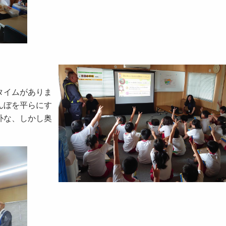
タイムがありま
んぼを平らにす
朴な、しかし奥