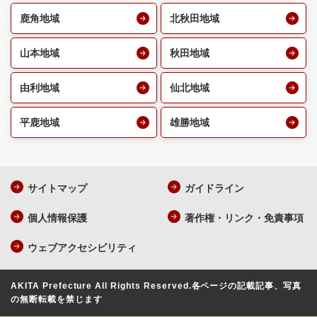
鹿角地域
北秋田地域
山本地域
秋田地域
由利地域
仙北地域
平鹿地域
雄勝地域
サイトマップ
ガイドライン
個人情報保護
著作権・リンク・免責事項
ウェブアクセシビリティ
AKITA Prefecture All Rights Reserved.
各ページの記載記事、写真
の無断転載を禁じます