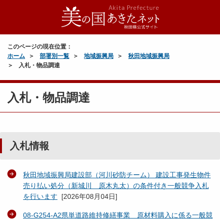
このページの現在位置：
ホーム
部署別一覧
地域振興局
秋田地域振興局
入札・物品調達
入札・物品調達
入札情報
秋田地域振興局建設部（河川砂防チーム） 建設工事発生物件
売り払い処分（新城川 原木丸太）の条件付き一般競争入札
を行います
[
2026年08月04日
]
08‐G254-A2県単道路維持修繕事業 原材料購入に係る一般競