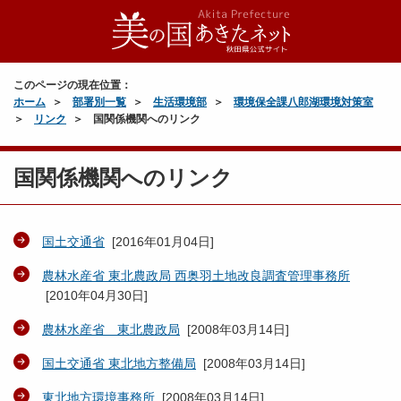
このページの現在位置：
ホーム
部署別一覧
生活環境部
環境保全課八郎湖環境対策室
リンク
国関係機関へのリンク
国関係機関へのリンク
国土交通省
[
2016年01月04日
]
農林水産省 東北農政局 西奥羽土地改良調査管理事務所
[
2010年04月30日
]
農林水産省 東北農政局
[
2008年03月14日
]
国土交通省 東北地方整備局
[
2008年03月14日
]
東北地方環境事務所
[
2008年03月14日
]