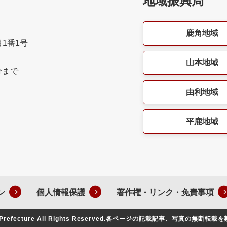
地域振興局
鹿角地域
目1番1号
山本地域
分まで
由利地域
平鹿地域
ン
個人情報保護
著作権・リンク・免責事項
Prefecture All Rights Reserved.
各ページの記載記事、写真の無断転載を