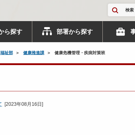
検索
から探す
部署から探す
康福祉部
健康推進課
健康危機管理・疾病対策班
て
[
2023年08月16日
]