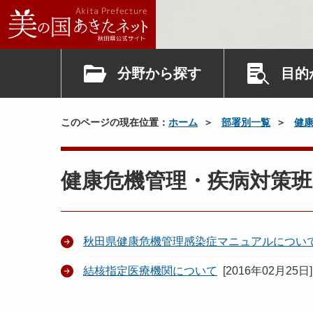
分野から探す
目的
このページの現在位置：
ホーム
部署別一覧
健
健康危機管理・疾病対策班
秋田県健康危機管理感染症マニュアルについ
結核指定医療機関について
[
2016年02月25日
]