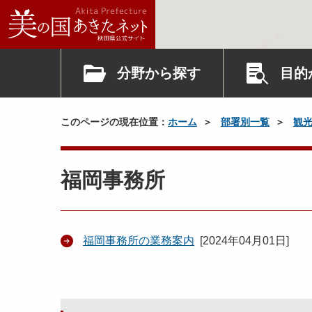
分野から探す
目的
このページの現在位置：
ホーム
部署別一覧
観
福岡事務所
福岡事務所の業務案内
[
2024年04月01日
]