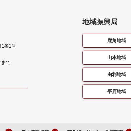
地域振興局
鹿角地域
目1番1号
山本地域
分まで
由利地域
平鹿地域