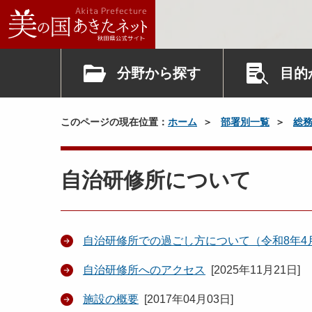
分野から探す
目的
このページの現在位置：
ホーム
部署別一覧
総
自治研修所について
自治研修所での過ごし方について（令和8年4
自治研修所へのアクセス
[
2025年11月21日
]
施設の概要
[
2017年04月03日
]