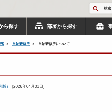
検索
から探す
部署から探す
務部
自治研修所
自治研修所について
月版）
[
2026年04月01日
]