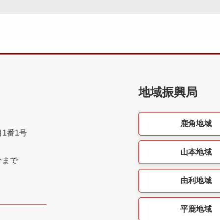
地域振興局
鹿角地域
目1番1号
山本地域
分まで
由利地域
平鹿地域