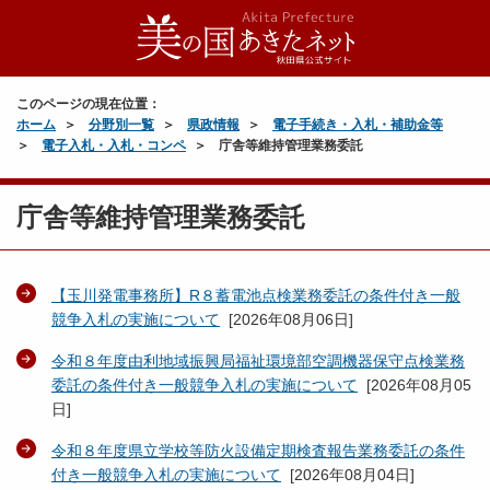
このページの現在位置：
ホーム
分野別一覧
県政情報
電子手続き・入札・補助金等
電子入札・入札・コンペ
庁舎等維持管理業務委託
庁舎等維持管理業務委託
【玉川発電事務所】R８蓄電池点検業務委託の条件付き一般
競争入札の実施について
[
2026年08月06日
]
令和８年度由利地域振興局福祉環境部空調機器保守点検業務
委託の条件付き一般競争入札の実施について
[
2026年08月05
日
]
令和８年度県立学校等防火設備定期検査報告業務委託の条件
付き一般競争入札の実施について
[
2026年08月04日
]