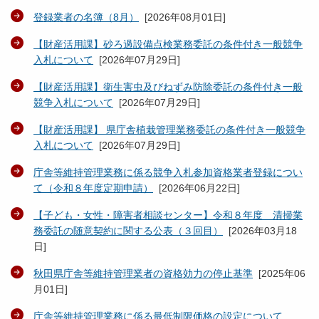
登録業者の名簿（8月）
[
2026年08月01日
]
【財産活用課】砂ろ過設備点検業務委託の条件付き一般競争
入札について
[
2026年07月29日
]
【財産活用課】衛生害虫及びねずみ防除委託の条件付き一般
競争入札について
[
2026年07月29日
]
【財産活用課】 県庁舎植栽管理業務委託の条件付き一般競争
入札について
[
2026年07月29日
]
庁舎等維持管理業務に係る競争入札参加資格業者登録につい
て（令和８年度定期申請）
[
2026年06月22日
]
【子ども・女性・障害者相談センター】令和８年度 清掃業
務委託の随意契約に関する公表（３回目）
[
2026年03月18
日
]
秋田県庁舎等維持管理業者の資格効力の停止基準
[
2025年06
月01日
]
庁舎等維持管理業務に係る最低制限価格の設定について