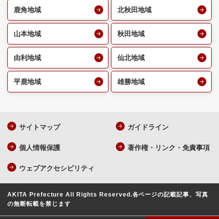
鹿角地域
北秋田地域
山本地域
秋田地域
由利地域
仙北地域
平鹿地域
雄勝地域
サイトマップ
ガイドライン
個人情報保護
著作権・リンク・免責事項
ウェブアクセシビリティ
AKITA Prefecture All Rights Reserved.
各ページの記載記事、写真
の無断転載を禁じます