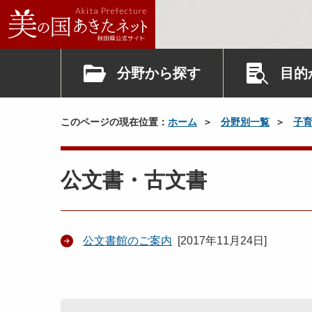
分野から探す
目的
このページの現在位置：
ホーム
分野別一覧
子
公文書・古文書
公文書館のご案内
[
2017年11月24日
]