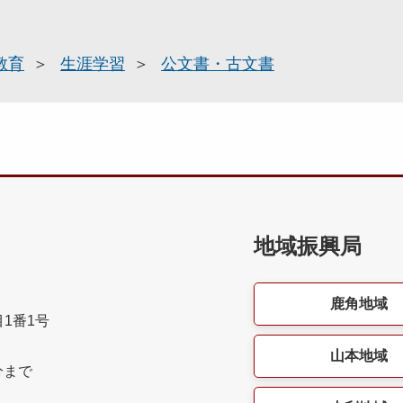
教育
生涯学習
公文書・古文書
地域振興局
鹿角地域
目1番1号
山本地域
分まで