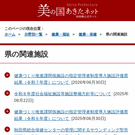
このページの現在位置：
ホーム
分野別一覧
健康・福祉
健康・保健
県の関連施設
県の関連施設
健康づくり推進課関係施設の指定管理者制度導入施設評価票
結果（令和７年度）について
[
2026年06月30日
]
令和８年度社会福祉施設等施設整備方針等について
[
2025年
08月22日
]
健康づくり推進課関係施設の指定管理者制度導入施設評価票
結果（令和６年度）について
[
2025年06月30日
]
秋田県総合保健センターの管理に関するサウンディング型市