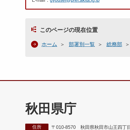
E-mail：
gyousei@pref.akita.lg.jp
このページの現在位置
ホーム
部署別一覧
総務部
秋田県庁
住所
〒010-8570 秋田県秋田市山王四丁