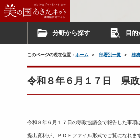
分野から探す
目的
このページの現在位置：
ホーム
部署別一覧
総
令和８年６月１７日 県政
令和８年６月１７日の県政協議会で報告した事項
提出資料が、ＰＤＦファイル形式でご覧になれま