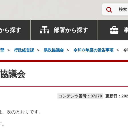
検索
から探す
部署から探す
務部
行政経営課
県政協議会
令和８年度の報告事項
令
協議会
コンテンツ番号：97270
更新日：
20
は、次のとおりです。
す。