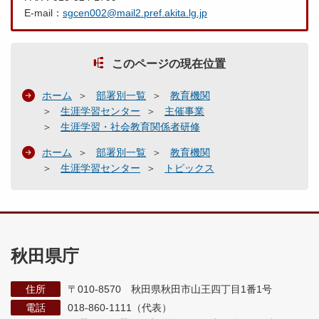
E-mail：
sgcen002@mail2.pref.akita.lg.jp
このページの現在位置
ホーム
部署別一覧
教育機関
生涯学習センター
主催事業
生涯学習・社会教育関係者研修
ホーム
部署別一覧
教育機関
生涯学習センター
トピックス
秋田県庁
住所
〒010-8570 秋田県秋田市山王四丁目1番1号
電話
018-860-1111（代表）