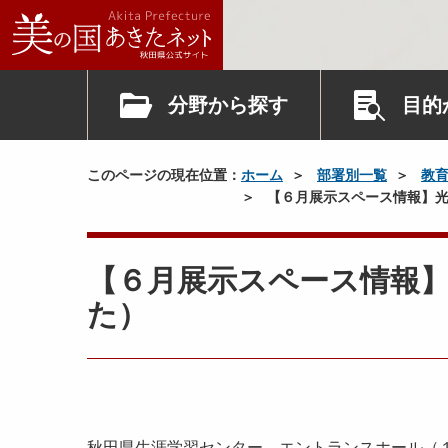
分野から探す
目的
このページの現在位置：
ホーム
部署別一覧
教
【６月展示スペース情報】光
【６月展示スペース情報
た）
秋田県生涯学習センター エントランスホール（