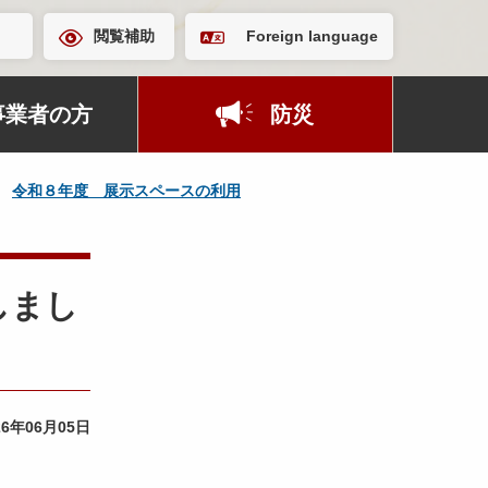
閲覧補助
Foreign language
事業者の方
防災
令和８年度 展示スペースの利用
しまし
26年06月05日