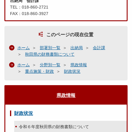
出納局 会計課
TEL：018-860-2721
FAX：018-860-3927
このページの現在位置
ホーム
部署別一覧
出納局
会計課
秋田県の財務書類について
ホーム
分野別一覧
県政情報
重点施策・財政
財政状況
県政情報
財政状況
令和６年度秋田県の財務書類について