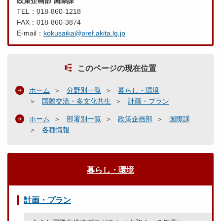
政策企画部 国際課
TEL：018-860-1218
FAX：018-860-3874
E-mail：
kokusaika@pref.akita.lg.jp
このページの現在位置
ホーム
分野別一覧
暮らし・環境
国際交流・多文化共生
計画・プラン
ホーム
部署別一覧
政策企画部
国際課
各種情報
暮らし・環境
計画・プラン