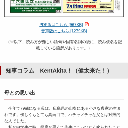
PDF版はこちら [967KB]
音声版はこちら [1279KB]
（※以下、読み方が難しい語句や固有名詞の後に、読み仮名を記
載している箇所があります。）
知事コラム KentAkita！（健太来た！）
母との思い出
今年で79歳になる母は、広島県の山奥にある小さな農家の生ま
れです。優しくもとても真面目で、ハチャメチャな父とは対照的
な人でした。
私が中学生の時、態度が悪くて先生にこっぴどく叱られたこと