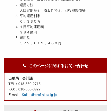
運用方法
大口定期預金、譲渡性預金、財投機関債等
平均運用利率
０．３３５％
１日平均運用額
９８４億円
運用益
３２９，６１９，４０９円
このページに関するお問い合わせ
出納局 会計課
TEL：018-860-2715
FAX：018-860-3927
E-mail：
Kaikei@pref.akita.lg.jp