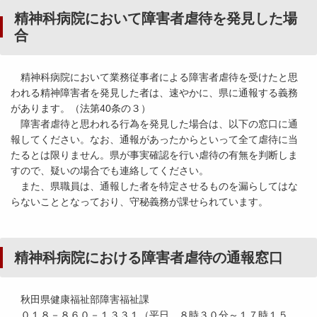
精神科病院において障害者虐待を発見した場
合
精神科病院において業務従事者による障害者虐待を受けたと思
われる精神障害者を発見した者は、速やかに、県に通報する義務
があります。（法第40条の３）
障害者虐待と思われる行為を発見した場合は、以下の窓口に通
報してください。なお、通報があったからといって全て虐待に当
たるとは限りません。県が事実確認を行い虐待の有無を判断しま
すので、疑いの場合でも連絡してください。
また、県職員は、通報した者を特定させるものを漏らしてはな
らないこととなっており、守秘義務が課せられています。
精神科病院における障害者虐待の通報窓口
秋田県健康福祉部障害福祉課
０１８－８６０－１３３１（平日 ８時３０分～１７時１５