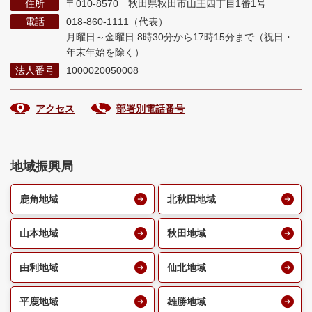
住所
〒010-8570 秋田県秋田市山王四丁目1番1号
電話
018-860-1111（代表）
月曜日～金曜日 8時30分から17時15分まで
（祝日・
年末年始を除く）
法人番号
1000020050008
アクセス
部署別電話番号
地域振興局
鹿角地域
北秋田地域
山本地域
秋田地域
由利地域
仙北地域
平鹿地域
雄勝地域