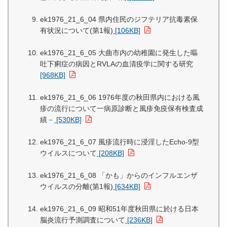
ek1976_21_6_04 県内住民のジフテリア抗毒素保
有状況について(第1報)
[106KB]
ek1976_21_6_05 大曲市内の幼稚園に発生した嘔
吐下痢症の病因とRVLAの血清疫学に関する研究
[968KB]
ek1976_21_6_06 1976年度の秋田県内における風
疹の流行について一病原診断と風疹免疫保有検査成
績－
[530KB]
ek1976_21_6_07 風疹流行時に浸淫したEcho-9型
ウイルスについて
[208KB]
ek1976_21_6_08 「かも」からのインフルエンザ
ウイルスの分離(第1報)
[634KB]
ek1976_21_6_09 昭和51年度秋田県に於ける日本
脳炎流行予測調査について
[236KB]