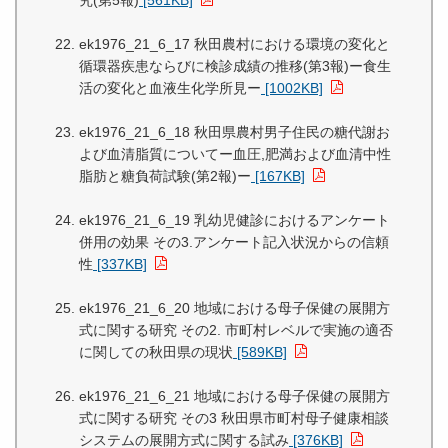
究(第5報)
[561KB]
ek1976_21_6_17 秋田農村における環境の変化と
循環器疾患ならびに検診成績の推移(第3報)ー食生
活の変化と血液生化学所見ー
[1002KB]
ek1976_21_6_18 秋田県農村男子住民の糖代謝お
よび血清脂質についてー血圧,肥満および血清中性
脂肪と糖負荷試験(第2報)ー
[167KB]
ek1976_21_6_19 乳幼児健診におけるアンケート
併用の効果 その3.アンケート記入状況からの信頼
性
[337KB]
ek1976_21_6_20 地域における母子保健の展開方
式に関する研究 その2. 市町村レベルで実施の適否
に関しての秋田県の現状
[589KB]
ek1976_21_6_21 地域における母子保健の展開方
式に関する研究 その3 秋田県市町村母子健康相談
システムの展開方式に関する試み
[376KB]