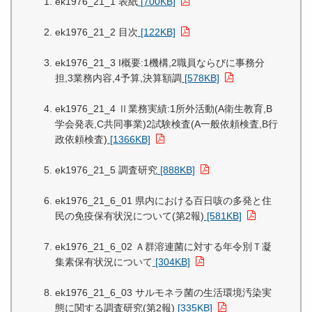
ek1976_21_1 表紙
[700KB]
ek1976_21_2 目次
[122KB]
ek1976_21_3 I概要:1機構,2職員ならびに事務分
担,3業務内容,4予算,決算額調
[578KB]
ek1976_21_4 Ⅱ業務実績:1所外活動(A衛生教育,B
学会発表,C共同事業)2試験検査(A一般依頼検査,B行
政依頼検査)
[1366KB]
ek1976_21_5 調査研究
[888KB]
ek1976_21_6_01 県内における百日咳の多発と住
民の免疫保有状況について(第2報)
[581KB]
ek1976_21_6_02 Ａ群溶連菌に対する年令別Ｔ凝
集素保有状況について
[304KB]
ek1976_21_6_03 サルモネラ菌の生活環境汚染実
態に関する調査研究(第2報)
[335KB]