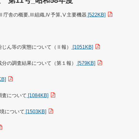
第11号_昭和58年度
沿革,Ⅱ庁舎の概要,Ⅲ組織,Ⅳ予算,Ⅴ主要機器
[522KB]
る浮遊粉じん等の実態について（Ⅱ報）
[1051KB]
る雨水成分の調査結果について（第１報）
[579KB]
KB]
量調査について
[1084KB]
気環境について
[1503KB]