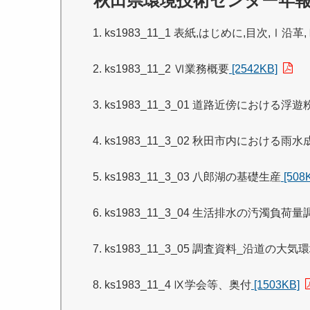
秋田県環境技術センター年報 
ks1983_11_1 表紙,はじめに,目次,Ⅰ
ks1983_11_2 Ⅵ業務概要
[2542KB]
ks1983_11_3_01 道路近傍におけ
ks1983_11_3_02 秋田市内におけ
ks1983_11_3_03 八郎湖の基礎生産
[508
ks1983_11_3_04 生活排水の汚濁負荷
ks1983_11_3_05 調査資料_沿道の大
ks1983_11_4 Ⅸ学会等、奥付
[1503KB]