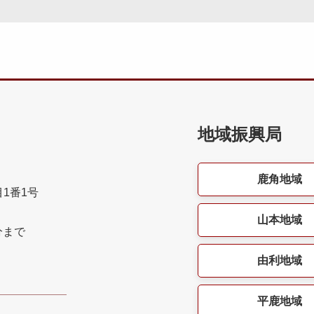
地域振興局
鹿角地域
目1番1号
山本地域
分まで
由利地域
平鹿地域