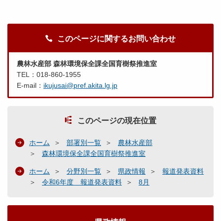
このページに関するお問い合わせ
農林水産部 森林環境保全課全国育樹祭推進室
TEL：018-860-1955
E-mail：
ikujusai@pref.akita.lg.jp
このページの現在位置
ホーム
部署別一覧
農林水産部
森林環境保全課全国育樹祭推進室
ホーム
分野別一覧
県政情報
報道発表資料
令和6年度 報道発表資料
8月