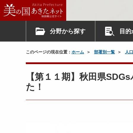
分野から探す
目的
このページの現在位置：
ホーム
部署別一覧
人
【第１１期】秋田県SDG
た！