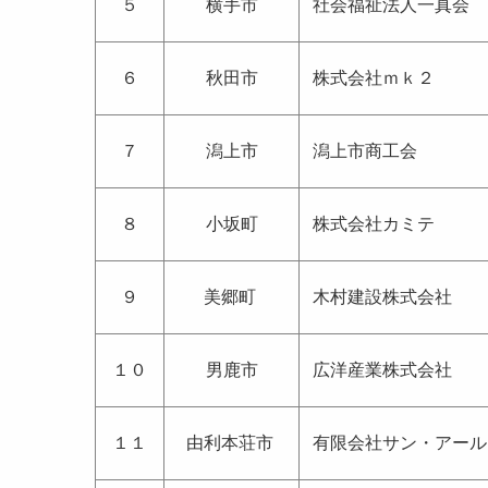
５
横手市
社会福祉法人一真会
６
秋田市
株式会社ｍｋ２
７
潟上市
潟上市商工会
８
小坂町
株式会社カミテ
９
美郷町
木村建設株式会社
１０
男鹿市
広洋産業株式会社
１１
由利本荘市
有限会社サン・アール