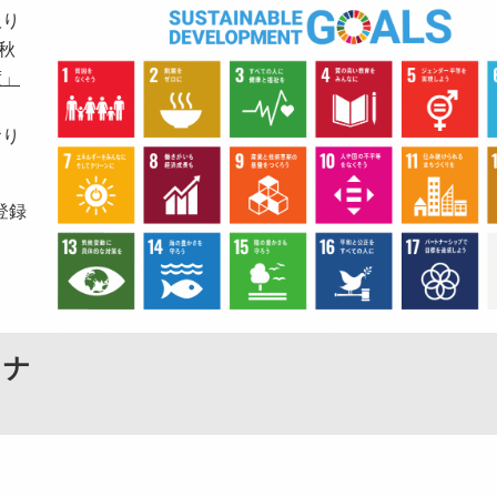
取り
秋
度」
おり
登録
トナ