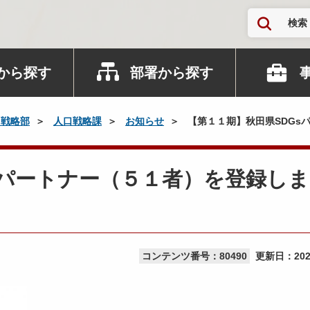
検索
から探す
部署から探す
口戦略部
人口戦略課
お知らせ
【第１１期】秋田県SDGs
sパートナー（５１者）を登録し
コンテンツ番号：80490
更新日：
20