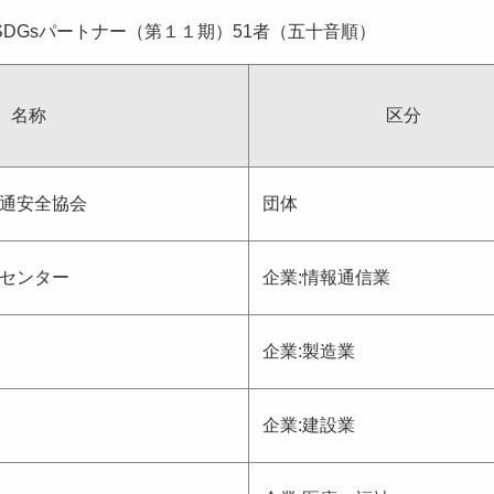
SDGsパートナー（第１１期）51者（五十音順）
名称
区分
通安全協会
団体
センター
企業:情報通信業
企業:製造業
企業:建設業