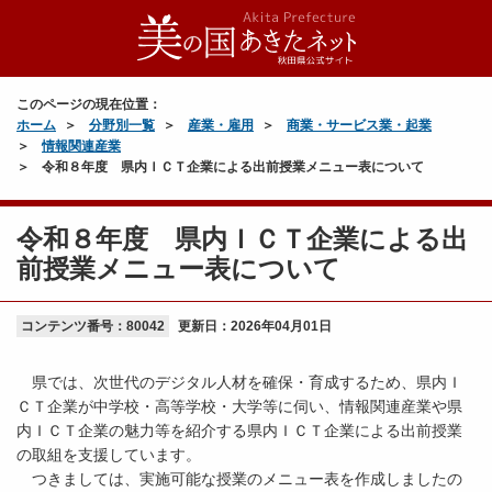
このページの現在位置：
ホーム
分野別一覧
産業・雇用
商業・サービス業・起業
情報関連産業
令和８年度 県内ＩＣＴ企業による出前授業メニュー表について
令和８年度 県内ＩＣＴ企業による出
前授業メニュー表について
コンテンツ番号：80042
更新日：
2026年04月01日
県では、次世代のデジタル人材を確保・育成するため、県内Ｉ
ＣＴ企業が中学校・高等学校・大学等に伺い、情報関連産業や県
内ＩＣＴ企業の魅力等を紹介する県内ＩＣＴ企業による出前授業
の取組を支援しています。
つきましては、実施可能な授業のメニュー表を作成しましたの