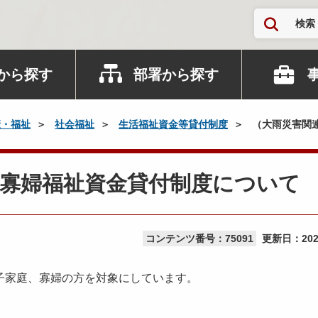
検索
から探す
部署から探す
康・福祉
社会福祉
生活福祉資金等貸付制度
（大雨災害関
子寡婦福祉資金貸付制度について
コンテンツ番号：75091
更新日：
20
子家庭、寡婦の方を対象にしています。