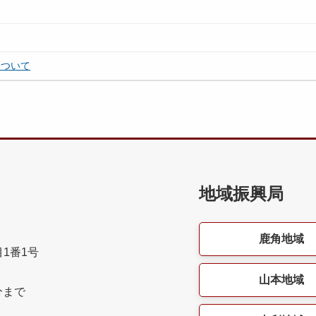
について
地域振興局
鹿角地域
目1番1号
山本地域
分まで