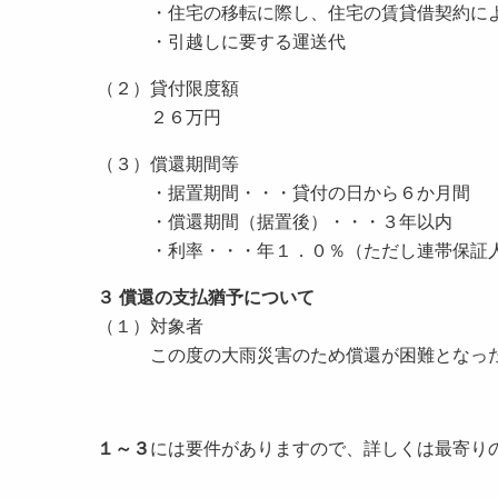
・住宅の移転に際し、住宅の賃貸借契約によ
・引越しに要する運送代
（２）貸付限度額
２６万円
（３）償還期間等
・据置期間・・・貸付の日から６か月間
・償還期間（据置後）・・・３年以内
・利率・・・年１．０％（ただし連帯保証人
３ 償還の支払猶予について
（１）対象者
この度の大雨災害のため償還が困難となっ
１～３
には要件がありますので、詳しくは最寄り