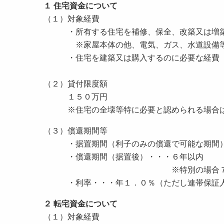
１ 住宅資金について
（１）対象経費
・所有する住宅を補修、保全、改築又は増築
※家屋本体の他、電気、ガス、水道設備等の
・住宅を建築又は購入するのに必要な経費
（２）貸付限度額
１５０万円
※住宅の全壊等特に必要と認められる場合は
（３）償還期間等
・据置期間（利子のみの償還で可能な期間）
・償還期間（据置後）・・・６年以内
※特別の場合７年
・利率・・・年１．０％（ただし連帯保証人
２ 転宅資金について
（１）対象経費