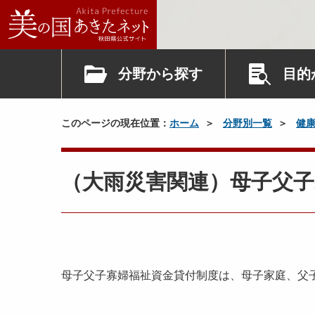
分野から探す
目的
このページの現在位置：
ホーム
分野別一覧
健
（大雨災害関連）母子父
母子父子寡婦福祉資金貸付制度は、母子家庭、父