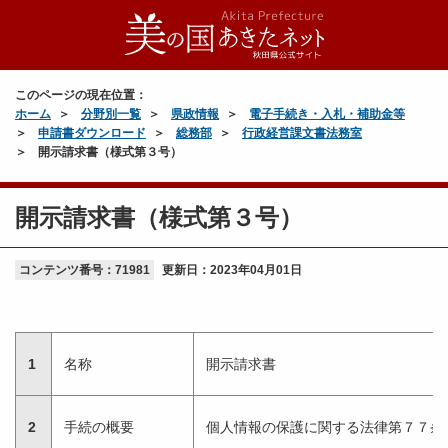
このページの現在位置：
ホーム
分野別一覧
県政情報
電子手続き・入札・補助金等
申請書ダウンロード
総務部
行政経営課文書法務室
開示請求書（様式第３号）
開示請求書（様式第３号）
コンテンツ番号：71981
更新日：
2023年04月01日
1
名称
開示請求書
2
手続の概要
個人情報の保護に関する法律第７７条