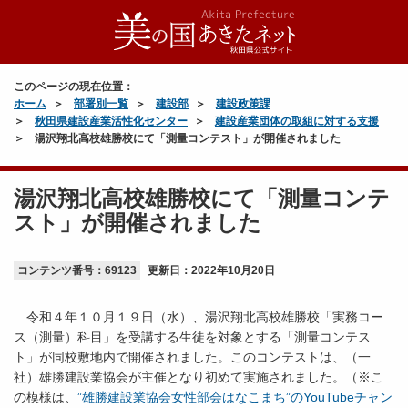
このページの現在位置：
ホーム
部署別一覧
建設部
建設政策課
秋田県建設産業活性化センター
建設産業団体の取組に対する支援
湯沢翔北高校雄勝校にて「測量コンテスト」が開催されました
湯沢翔北高校雄勝校にて「測量コンテ
スト」が開催されました
コンテンツ番号：69123
更新日：
2022年10月20日
令和４年１０月１９日（水）、湯沢翔北高校雄勝校「実務コー
ス（測量）科目」を受講する生徒を対象とする「測量コンテス
ト」が同校敷地内で開催されました。このコンテストは、（一
社）雄勝建設業協会が主催となり初めて実施されました。（※こ
の模様は、
”雄勝建設業協会女性部会はなこまち”のYouTubeチャン