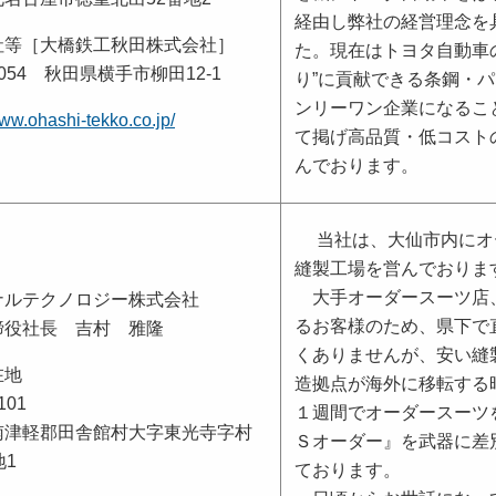
経由し弊社の経営理念を
社等［大橋鉄工秋田株式会社］
た。現在はトヨタ自動車
0054 秋田県横手市柳田12-1
り”に貢献できる条鋼・
ンリーワン企業になるこ
www.ohashi-tekko.co.jp/
て掲げ高品質・低コスト
んでおります。
当社は、大仙市内にオ
縫製工場を営んでおりま
大手オーダースーツ店
ナルテクノロジー株式会社
るお客様のため、県下で
締役社長 吉村 雅隆
くありませんが、安い縫
在地
造拠点が海外に移転する
101
１週間でオーダースーツ
南津軽郡田舎館村大字東光寺字村
Ｓオーダー』を武器に差
地1
ております。