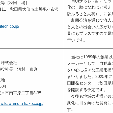
日頃からお世話になっ
社等［秋田工場］
化の一助になればと考え
-2111 秋田県大仙市土川字刈布沢
版ふるさと納税）」に参
劇団公演を通じ交流人
ritech.co.jp/
と人との出会いの広がり
界にもプラスですので是
幸いです。
当社は1959年の創業
工株式会社
メーカーとして、自動車
締役社長 河村 泰典
を中心に様々な工業用機
まいりました。2025年
在地
田開発センター（秋田県
004
を開設する予定です。
木市南耳原二丁目8-35
今後も地域の皆様と共に
変化に目を向けた開発に
ww.kawamura-kako.co.jp/
す。