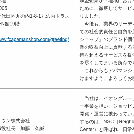
在地
加盟企業が「地域における
005
ために、徹底してサービ
代田区丸の内1-8-1丸の内トラス
りました。
N館19階
今後も、業界のリーデ
ての社会的責任と自負を
/www.fcapamanshop.com/greeting/
ショップ」のブランド価
業の収益向上に貢献する
待を超えるサービスを提
を尽くしてまいる所存で
これからもアパマンシ
けますよう、よろしくお
当社は、イオングルー
ー事業を担い、ショッピ
開発・運営に携わってい
タウン株式会社
するのは、NSC（Neighbor
締役社長 加藤 久誠
Center）と呼ばれ、日