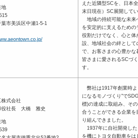
えた近隣型SCを、日本全国
在地
末日現在）SC展開して
515
地域の持続可能な未来
葉市美浜区中瀬1-5-1
を安定的に支えるための
役割だけでなく、心と体
www.aeontown.co.jp/
設、地域社会の絆として
で、お客さまの心豊かな
皆さまに愛されるSCづ
す。
弊社は1917年創業時よ
になるモノづくり”でSD
工株式会社
標)の達成に取組み、そ
締役社長 大橋 雅史
合うことができる企業を
り組んできました。
在地
1937年に自社開発し
539
を機にトヨタ自動車をは
名古屋市徳重北出52番地2