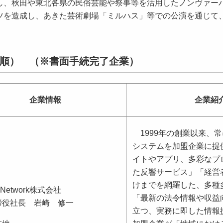
、秋田や東北各県の民俗芸能や祭事等を活用したノンヴァー
ツを造成し、あきた芸術劇場「ミルハス」等での公演を通じて
順） （※書面手続完了企業）
企業情報
企業
1999年の創業以来、
システムを加盟企業に提
イトやアプリ、多彩なプ
た反響サービス」「経営
けまでを網羅した、多種
nNetwork株式会社
「最新の法令情報や収益
締役社長 岩崎 修一
立つ、実務に即した情報