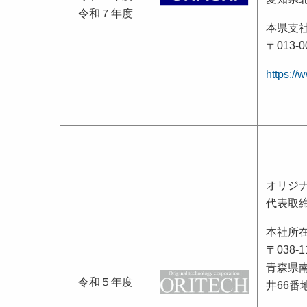
令和７年度
本県支
〒013-
https://
オリジ
代表取
本社所
〒038-1
青森県
令和５年度
井66番