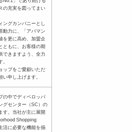
No.1」であり続ける
スの充実を図ってまい
ィングカンパニーとし
原動力に、「アパマン
値を更に高め、加盟企
とともに、お客様の期
供できますよう、全力
す。
ョップをご愛顧いただ
願い申し上げます。
プの中でディベロッパ
ングセンター（SC）の
ます。当社が主に展開
hood Shopping
常生活に必要な機能を揃