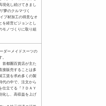
具現化し続けてきまし
の“夢のクルマづく
パイプ材加工の得意なオ
とを経営ビジョンとし
のモノづくりに取り組
ーダーメイドスーツの
す。
、首都圏百貨店が主た
直接販売することは多
製工賃を求め多くの製
時代の中で、注文から
を仕立てる『７ＤＡＹ
別化し、高収益を上げ