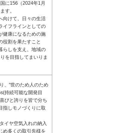
に156（2024年1月
います。
へ向けて、日々の生活
ライフラインとしての
が健康になるための施
の役割を果たすこと
暮らしを支え、地域の
くりを目指してまいりま
り、“世のため人のため
Gs(持続可能な開発目
の喜びと誇りを皆で分ち
目指しモノづくりに取
たタイヤ空気入れの納入
じめ多くの取引先様を