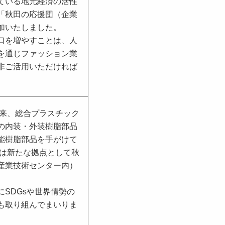
ている地元経済の活性
「秋田の応援団（企業
加いたしました。
口を増やすことは、人
を通じファッション業
非ご活用いただければ
以来、総合プラスチック
の内装・外装樹脂部品
能樹脂部品を手がけて
には新たな拠点として秋
産業技術センター内）
SDGsや世界情勢の
も取り組んでまいりま