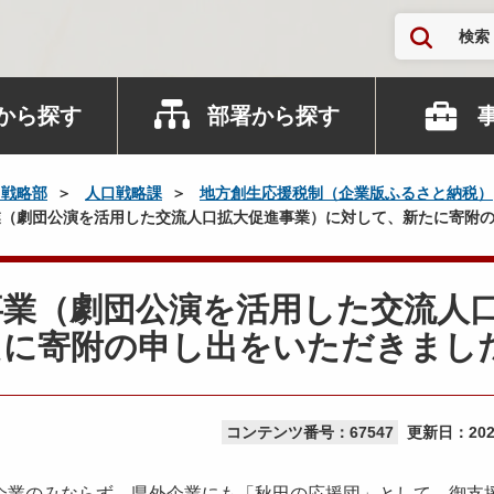
検索
から探す
部署から探す
口戦略部
人口戦略課
地方創生応援税制（企業版ふるさと納税）
（劇団公演を活用した交流人口拡大促進事業）に対して、新たに寄附
事業（劇団公演を活用した交流人
たに寄附の申し出をいただきまし
コンテンツ番号：67547
更新日：
20
業のみならず、県外企業にも「秋田の応援団」として、御支