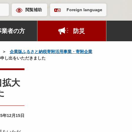
閲覧補助
Foreign language
事業者の方
防災
企業版ふるさと納税寄附活用事業・寄附企業
の申し出をいただきました
口拡大
た
25年12月15日
援をいただ