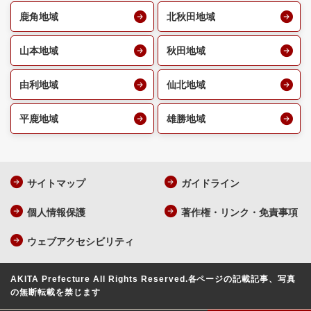
鹿角地域
北秋田地域
山本地域
秋田地域
由利地域
仙北地域
平鹿地域
雄勝地域
サイトマップ
ガイドライン
個人情報保護
著作権・リンク・免責事項
ウェブアクセシビリティ
AKITA Prefecture All Rights Reserved.
各ページの記載記事、写真
の無断転載を禁じます