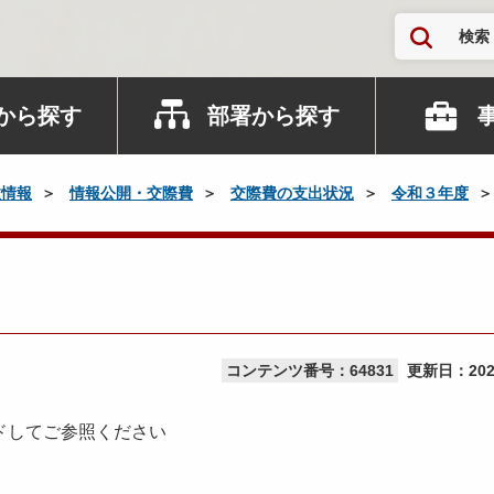
検索
から探す
部署から探す
政情報
情報公開・交際費
交際費の支出状況
令和３年度
コンテンツ番号：64831
更新日：
20
ドしてご参照ください