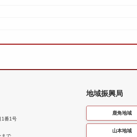
地域振興局
鹿角地域
目1番1号
山本地域
分まで