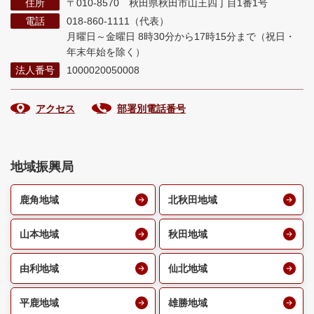
住所
〒010-8570 秋田県秋田市山王四丁目1番1号
電話
018-860-1111（代表）
月曜日～金曜日 8時30分から17時15分まで
（祝日・
年末年始を除く）
法人番号
1000020050008
アクセス
部署別電話番号
地域振興局
鹿角地域
北秋田地域
山本地域
秋田地域
由利地域
仙北地域
平鹿地域
雄勝地域