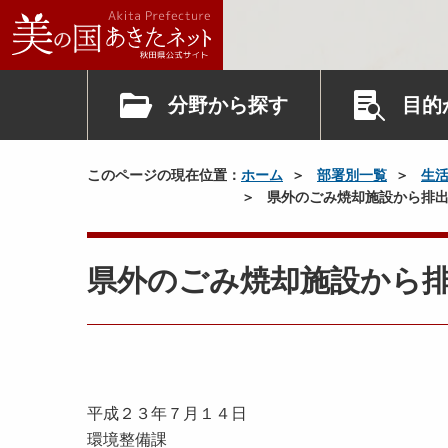
分野から探す
目的
このページの現在位置：
ホーム
部署別一覧
生
県外のごみ焼却施設から排出
県外のごみ焼却施設から排
平成２３年７月１４日
環境整備課