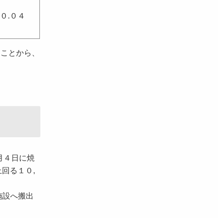
０.０４
たことから、
月４日に焼
回る１０,
施設へ搬出