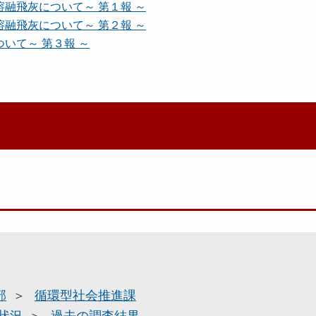
融飛灰について～ 第１報 ～
融飛灰について～ 第２報 ～
いて～ 第３報 ～
部
循環型社会推進課