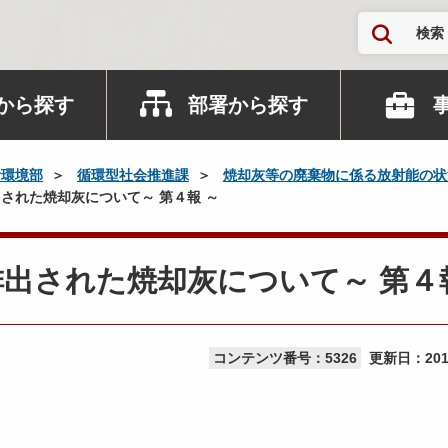
検索
から探す
部署から探す
活環境部
循環型社会推進課
焼却灰等の廃棄物に係る放射能の状
された焼却灰について～ 第４報 ～
出された焼却灰について～ 第４
コンテンツ番号：5326
更新日：
20