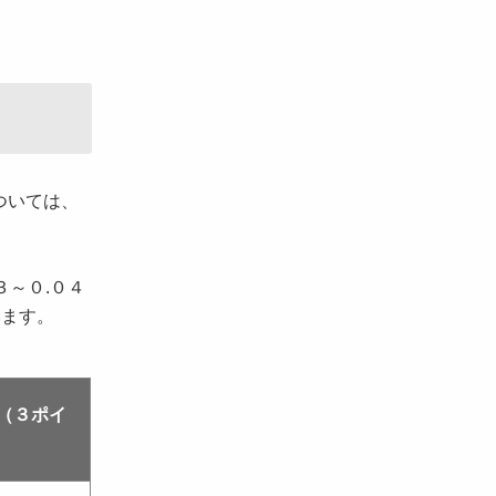
ついては、
３～０.０４
います。
（３ポイ