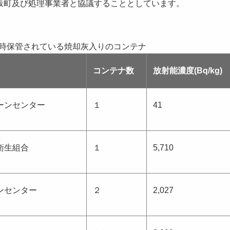
坂町及び処理事業者と協議することとしています。
時保管されている焼却灰入りのコンテナ
コンテナ数
放射能濃度(Bq/kg)
ーンセンター
１
41
衛生組合
１
5,710
ンセンター
２
2,027