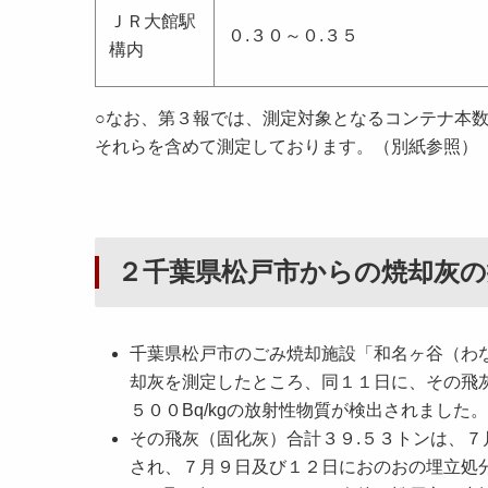
ＪＲ大館駅
０.３０～０.３５
構内
○なお、第３報では、測定対象となるコンテナ本
それらを含めて測定しております。（別紙参照）
２千葉県松戸市からの焼却灰
千葉県松戸市のごみ焼却施設「和名ヶ谷（わ
却灰を測定したところ、同１１日に、その飛灰（
５００Bq/kgの放射性物質が検出されました。
その飛灰（固化灰）合計３９.５３トンは、７
され、７月９日及び１２日におのおの埋立処