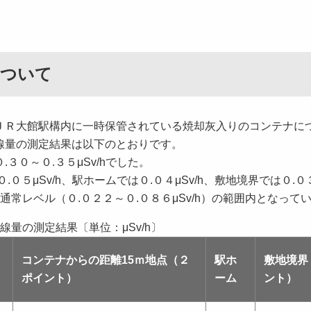
について
ＪＲ大館駅構内に一時保管されている焼却灰入りのコンテナに
線量の測定結果は以下のとおりです。
３０～０.３５μSv/hでした。
０５μSv/h、駅ホームでは０.０４μSv/h、敷地境界では０.０
通常レベル（０.０２２～０.０８６μSv/h）の範囲内となって
線量の測定結果〔単位：μSv/h〕
コンテナからの距離15ｍ地点（２
駅ホ
敷地境界
ポイント）
ーム
ント）