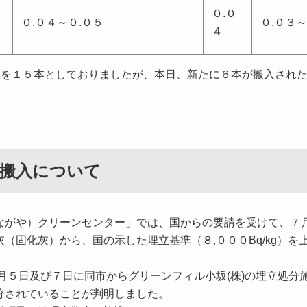
０.０
０.０４～０.０５
０.０３～
４
数を１５本としておりましたが、本日、新たに６本が搬入され
の搬入について
ながや）クリーンセンター」では、国からの要請を受けて、７
固化灰）から、国の示した埋立基準（８,０００Bq/kg）を上
月５日及び７日に同市からグリーンフィル小坂(株)の埋立処分
分されていることが判明しました。