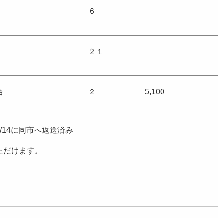
６
２１
合
２
5,100
14に同市へ返送済み
ただけます。