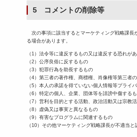
5 コメントの削除等
次の事項に該当すると
マーケティング戦略課
長
る場合があります。
（1）法令等に違反するもの又は違反する恐れが
（2）公序良俗に反するもの
（3）犯罪行為を助長するもの
（4）第三者の著作権、商標権、肖像権等第三者
（5）本人の承諾を得ていない個人情報等プライ
（6）特定の個人、企業、団体等を誹謗中傷する
（7）営利を目的とする活動、政治活動又は宗教
（8）虚偽又は事実と異なるもの
（9）有害なプログラムに関連するもの
（10）その他
マーケティング戦略課
長が不適当と