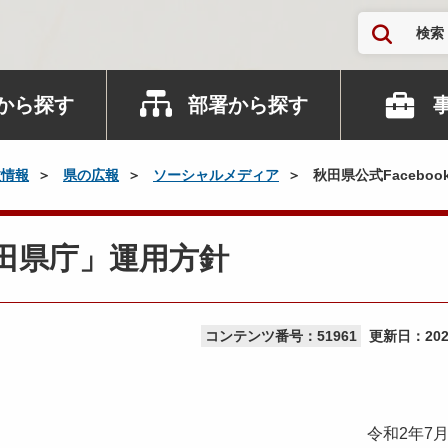
検索
から探す
部署から探す
政情報
県の広報
ソーシャルメディア
秋田県公式Facebo
秋田県庁」運用方針
コンテンツ番号：51961
更新日：
20
令和2年7