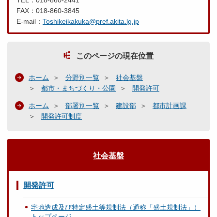
TEL：018-860-2441
FAX：018-860-3845
E-mail：
Toshikeikakuka@pref.akita.lg.jp
このページの現在位置
ホーム
分野別一覧
社会基盤
都市・まちづくり・公園
開発許可
ホーム
部署別一覧
建設部
都市計画課
開発許可制度
社会基盤
開発許可
宅地造成及び特定盛土等規制法（通称「盛土規制法」）
トップページ