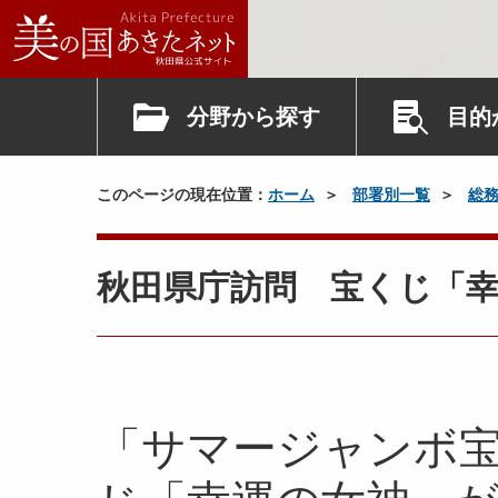
分野から探す
目的
このページの現在位置：
ホーム
部署別一覧
総
秋田県庁訪問 宝くじ「
「サマージャンボ