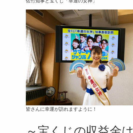
佐竹知事と宝くじ「幸運の女神」
皆さんに幸運が訪れますように！
～宝くじの収益金