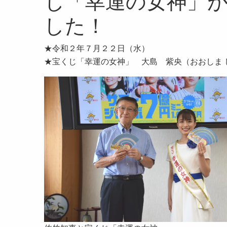
じ「幸運の女神」
した！
★令和２年７月２２日（水）
★宝くじ「幸運の女神」 大島 紫央（おおしま 