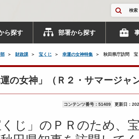
検索
から探す
部署から探す
務部
財政課
宝くじ
幸運の女神特集
秋田県庁訪問 宝
幸運の女神」（Ｒ２・サマージャ
コンテンツ番号：51409
更新日：
20
宝くじ」のＰＲのため、