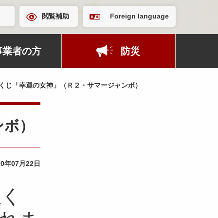
閲覧補助
Foreign language
事業者の方
防災
くじ「幸運の女神」（Ｒ２・サマージャンボ）
ンボ）
20年07月22日
宝く