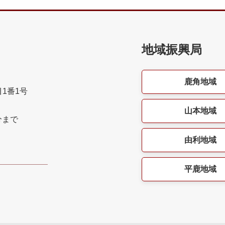
地域振興局
鹿角地域
目1番1号
山本地域
分まで
由利地域
平鹿地域