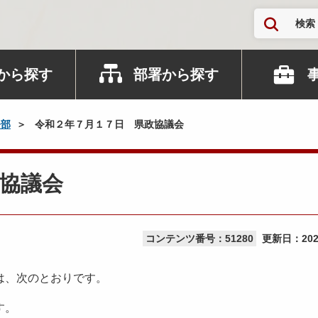
検索
から探す
部署から探す
務部
令和２年７月１７日 県政協議会
協議会
コンテンツ番号：51280
更新日：
20
は、次のとおりです。
す。