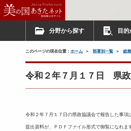
分野から探す
目的
このページの現在位置：
ホーム
部署別一覧
総
令和２年７月１７日 県政
令和２年７月１７日の県政協議会で報告した事項
提出資料が、ＰＤＦファイル形式で御覧になれま