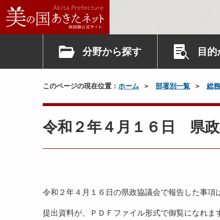
分野から探す
目的
このページの現在位置：
ホーム
部署別一覧
総
令和２年４月１６日 県政
令和２年４月１６日の県政協議会で報告した事項
提出資料が、ＰＤＦファイル形式で御覧になれま