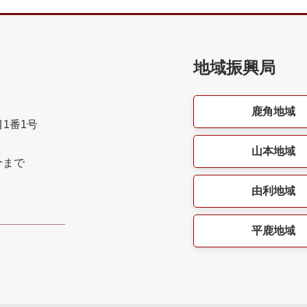
地域振興局
鹿角地域
目1番1号
山本地域
分まで
由利地域
平鹿地域