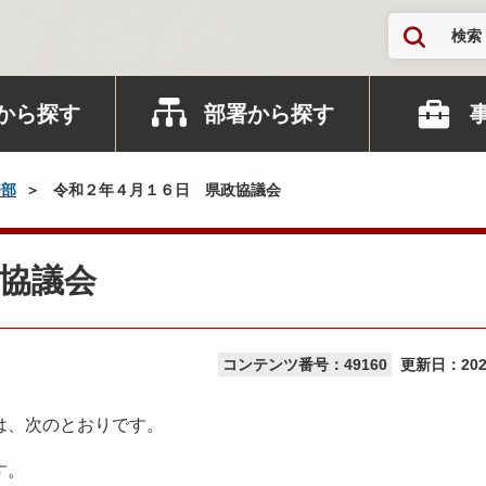
検索
から探す
部署から探す
務部
令和２年４月１６日 県政協議会
協議会
コンテンツ番号：49160
更新日：
20
は、次のとおりです。
す。