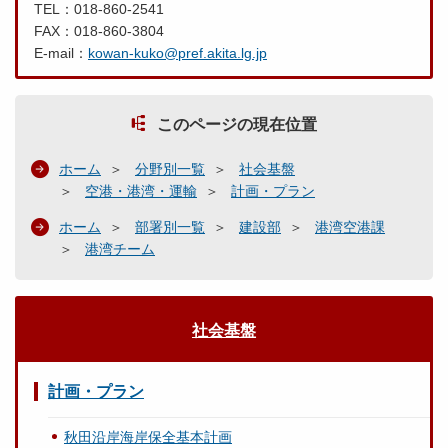
TEL：018-860-2541
FAX：018-860-3804
E-mail：
kowan-kuko@pref.akita.lg.jp
このページの現在位置
ホーム
分野別一覧
社会基盤
空港・港湾・運輸
計画・プラン
ホーム
部署別一覧
建設部
港湾空港課
港湾チーム
社会基盤
計画・プラン
秋田沿岸海岸保全基本計画