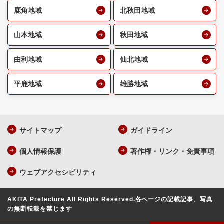
鹿角地域
北秋田地域
山本地域
秋田地域
由利地域
仙北地域
平鹿地域
雄勝地域
サイトマップ
ガイドライン
個人情報保護
著作権・リンク・免責事項
ウェブアクセシビリティ
AKITA Prefecture All Rights Reserved.
各ページの記載記事、写真
の無断転載を禁じます