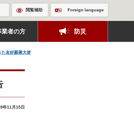
閲覧補助
Foreign language
事業者の方
防災
きた友好親善大使
告
19年11月15日