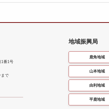
地域振興局
鹿角地域
目1番1号
山本地域
分まで
由利地域
平鹿地域