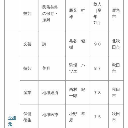
故人
民俗芸能
勝又 幹
［享
鹿角
技芸
の保存・
雄
年
市
振興
71］
亀谷 健
北秋
文芸
詩
９０
樹
田市
駒場 ハ
秋田
技芸
美容
８７
ツヱ
市
西村 紀
秋田
産業
地域経済
７８
一郎
市
保健
小野 幸
秋田
地域医療
７５
令和
衛生
彦
市
元