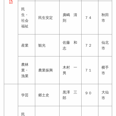
民
生・
廣嶋 清
秋田
民生安定
７４
社会
則
市
福祉
佐藤 和
仙北
産業
観光
７２
志
市
農林
木村 一
横手
業・
農業振興
７１
男
市
漁業
黒澤 三
大仙
９０
学芸
郷土史
郎
市
民