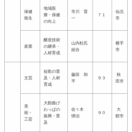
地域医
保健
市川 晋
仙北
療・保健
７１
衛生
一
市
の向上
醸造技術
山内杜氏
横手
産業
の継承・
組合
市
人材育成
短歌の普
藤田 和
秋
文芸
及・人材
９３
平
田市
育成
大館曲げ
美
わっぱの
佐々木
大
術・
９０
振興・普
悌治
館市
工芸
及