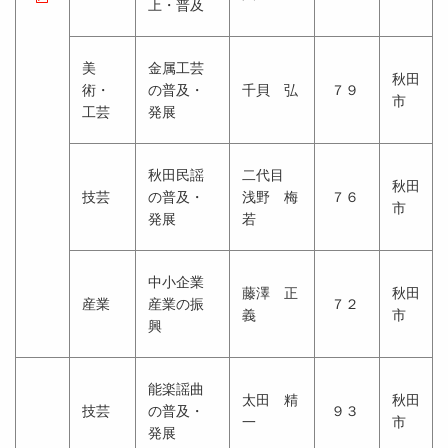
上・普及
美
金属工芸
秋田
術・
の普及・
千貝 弘
７９
市
工芸
発展
秋田民謡
二代目
秋田
技芸
の普及・
浅野 梅
７６
市
発展
若
中小企業
藤澤 正
秋田
産業
産業の振
７２
義
市
興
能楽謡曲
太田 精
秋田
技芸
の普及・
９３
一
市
発展