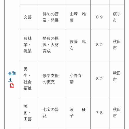
俳句の普
山崎 雅
横手
文芸
８９
及・発展
葉
市
農林
酪農の振
佐藤 篤
秋田
業・
興・人材
８２
右
市
漁業
育成
民
令和
秋田
生・
修学支援
小野寺
８２
４
市
社会
の拡充
清
福祉
美
七宝の普
湊 征
秋田
術・
７８
及
子
市
工芸