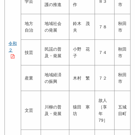
学芸
８３
護の推進
作
市
地方
地域社会
鈴木 茂
秋田
７８
自治
の発展
夫
市
令和
民謡の普
小野 花
秋田
２
技芸
７４
及・発展
子
市
地域経済
秋田
産業
木村 繁
７２
の振興
市
故人
川柳の普
猿田 寒
［享
五城
文芸
及・発展
坊
年
目町
79］