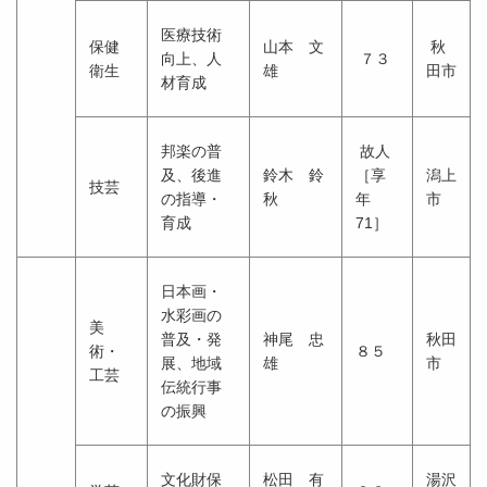
医療技術
保健
山本 文
秋
向上、人
７３
衛生
雄
田市
材育成
邦楽の普
故人
及、後進
鈴木 鈴
［享
潟上
技芸
の指導・
秋
年
市
育成
71］
日本画・
水彩画の
美
普及・発
神尾 忠
秋田
術・
８５
展、地域
雄
市
工芸
伝統行事
の振興
文化財保
松田 有
湯沢