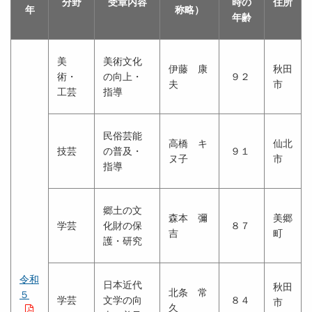
分野
受章内容
時の
住所
年
称略）
年齢
美
美術文化
伊藤 康
秋田
術・
の向上・
９２
夫
市
工芸
指導
民俗芸能
高橋 キ
仙北
技芸
の普及・
９１
ヌ子
市
指導
郷土の文
森本 彌
美郷
学芸
化財の保
８７
吉
町
護・研究
令和
日本近代
秋田
北条 常
５
学芸
文学の向
８４
市
久