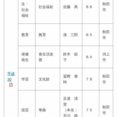
生・
秋田
社会福祉
佐藤 夙
８８
社会
市
福祉
秋田
教育
教育
湊 三郎
８５
市
保健
食生活改
鈴木 組
潟上
８４
衛生
善
子
市
平成
冨樫 泰
秋田
学芸
文化財
７８
30
時
市
足達 清
賀
秋田
技芸
筝曲
［本名：
７５
市
市川 静