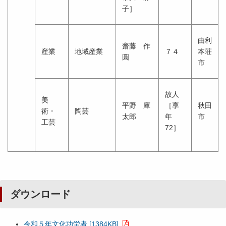
子］
由利
齋藤 作
産業
地域産業
７４
本荘
圓
市
故人
美
平野 庫
［享
秋田
術・
陶芸
太郎
年
市
工芸
72］
ダウンロード
令和５年文化功労者 [1384KB]