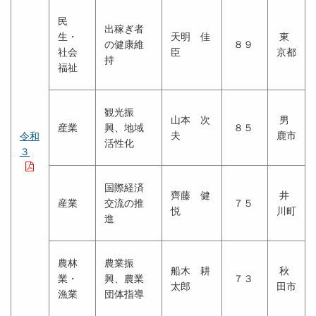
民
出稼ぎ者
生・
天明 佳
東
の健康維
８９
社会
臣
京都
持
福祉
観光振
山本 次
男
産業
興、地域
８５
夫
鹿市
令和
活性化
３
国際経済
齊藤 健
井
産業
交流の推
７５
悦
川町
進
農林
農業振
船木 耕
秋
業・
興、農業
７３
太郎
田市
漁業
団体指導