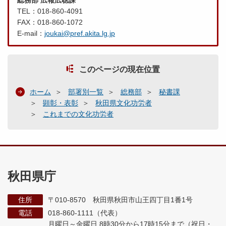
総務部 広報広聴課
TEL：018-860-4091
FAX：018-860-1072
E-mail：
joukai@pref.akita.lg.jp
このページの現在位置
ホーム
部署別一覧
総務部
秘書課
顕彰・表彰
秋田県文化功労者
これまでの文化功労者
秋田県庁
住所
〒010-8570 秋田県秋田市山王四丁目1番1号
電話
018-860-1111（代表）
月曜日～金曜日 8時30分から17時15分まで
（祝日・