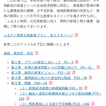
この計画では、本県を取り巻く経済・雇用環境の悪化や、少子
高齢化の加速といった社会経済情勢に対応し、新産業の育成や新
たな農業政策の展開、少子化対策、地域医療体制の充実など、将
来の秋田にとって不可欠な政策をタイミングを逃さず打ち出し、
「ふるさと秋田」の元気創造に向け、県民の皆様と県が連携・協
働して取り組んでまいります。
ふるさと秋田元気創造プラン 全２３８ページ
各章ごとのファイルを下記に掲載いたします。
表紙・巻頭言・目次
第１章 プランの策定に当たって P1～3
第２章 本県の基本問題とその克服に向けて P4～11
第３章 秋田の将来ビジョン P12～32
第４章 雇用創出に向けた総合的な取組 P33～39
第５章 戦略 P40～42
（１）産業経済基盤の再構築戦略 P43～78
（２）融合と成長の新農林水産ビジネス創出戦略 P79～
120
（３）県民参加による脱少子化戦略 P121～146