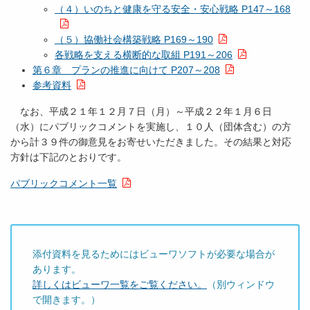
（４）いのちと健康を守る安全・安心戦略 P147～168
（５）協働社会構築戦略 P169～190
各戦略を支える横断的な取組 P191～206
第６章 プランの推進に向けて P207～208
参考資料
なお、平成２１年１２月７日（月）～平成２２年１月６日
（水）にパブリックコメントを実施し、１０人（団体含む）の方
から計３９件の御意見をお寄せいただきました。その結果と対応
方針は下記のとおりです。
パブリックコメント一覧
添付資料を見るためにはビューワソフトが必要な場合が
あります。
詳しくはビューワ一覧をご覧ください。
（別ウィンドウ
で開きます。）